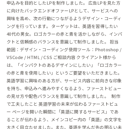
申込みを目的としたLPを制作しました。 広告LPを見た方
ロ
に向けたバックエンドオファーLPとして、サービスへの
ン
興味を高め、次の行動につながるようデザイン・コーディ
ホ
ングを行っています。 ターゲットは、英語を習得したい
ー
40代の男女。ロゴカラーの赤と青を活かしながら、インパ
ム
クトと信頼感のバランスを意識して制作しました。 担当
ペ
範囲：デザイン・コーディング使用ツール：Photoshop /
ー
VSCode / HTML / CSS ご相談内容 クライアント様から
ジ
は、「インパクトのあるデザインにしたい」「ロゴカラー
の
の赤と青を使用したい」というご要望をいただきました。
フ
英語学習に興味のある方が、サービス内容に前向きな印象
ァ
を持ち、申込みへ進みやすくなるよう、ファーストビュー
ー
の見せ方や配色バランスを意識して制作しました。 制作
ス
で工夫したこと 英語学習の未来が伝わるファーストビュ
ト
ー ページを開いた瞬間に「英語に関するサービス」であ
ビ
ることが伝わるよう、メインコピー内の「英語」の文字を
ュ
大きく目立たせました。また、英語を学んだ先の明るい未