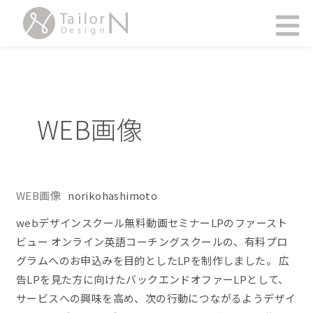
内
メ
容
ニ
ュ
を
ー
ス
キ
ッ
WEB画像
プ
WEB画像
norikohashimoto
web
デ
webデザインスクール無料動画セミナーLPのファースト
ザ
ビュー オンライン英語コーチングスクールの、有料プロ
イ
グラムへのお申込みを目的としたLPを制作しました。 広
ン
告LPを見た方に向けたバックエンドオファーLPとして、
ス
サービスへの興味を高め、次の行動につながるようデザイ
ク