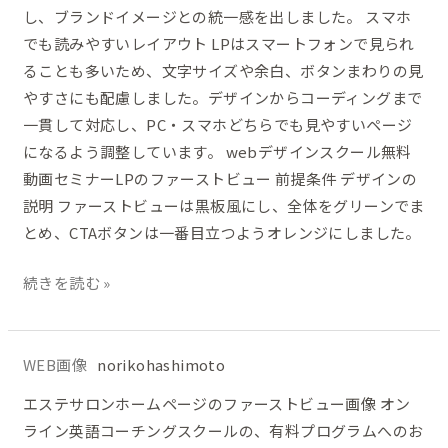
ト
し、ブランドイメージとの統一感を出しました。 スマホ
ビ
でも読みやすいレイアウト LPはスマートフォンで見られ
ュ
ることも多いため、文字サイズや余白、ボタンまわりの見
ー
やすさにも配慮しました。デザインからコーディングまで
一貫して対応し、PC・スマホどちらでも見やすいページ
になるよう調整しています。 webデザインスクール無料
動画セミナーLPのファーストビュー 前提条件 デザインの
説明 ファーストビューは黒板風にし、全体をグリーンでま
とめ、CTAボタンは一番目立つようオレンジにしました。
続きを読む »
WEB画像
norikohashimoto
エ
ス
エステサロンホームページのファーストビュー画像 オン
テ
ライン英語コーチングスクールの、有料プログラムへのお
サ