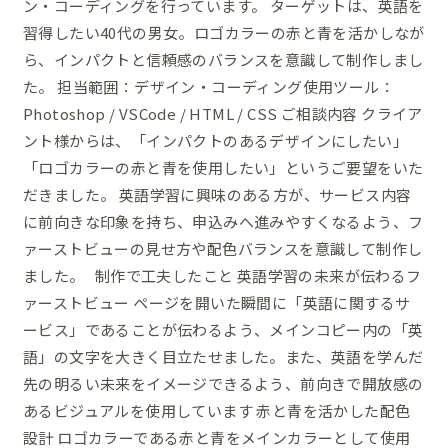
ン・コーディングを行っています。 ターゲットは、英語を
ー
習得したい40代の男女。ロゴカラーの赤と青を活かしなが
ル
ら、インパクトと信頼感のバランスを意識して制作しまし
無
た。 担当範囲：デザイン・コーディング使用ツール：
料
Photoshop / VSCode / HTML / CSS ご相談内容 クライア
動
ント様からは、「インパクトのあるデザインにしたい」
画
「ロゴカラーの赤と青を使用したい」というご要望をいた
セ
だきました。 英語学習に興味のある方が、サービス内容
ミ
に前向きな印象を持ち、申込みへ進みやすくなるよう、フ
ナ
ァーストビューの見せ方や配色バランスを意識して制作し
ー
ました。 制作で工夫したこと 英語学習の未来が伝わるフ
LP
ァーストビュー ページを開いた瞬間に「英語に関するサ
の
ービス」であることが伝わるよう、メインコピー内の「英
フ
語」の文字を大きく目立たせました。また、英語を学んだ
ァ
先の明るい未来をイメージできるよう、前向きで開放感の
ー
あるビジュアルを使用しています 赤と青を活かした配色
ス
設計 ロゴカラーである赤と青をメインカラーとして使用