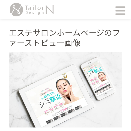
内
メ
容
ニ
ュ
を
ー
ス
エステサロンホームページのフ
キ
ァーストビュー画像
ッ
プ