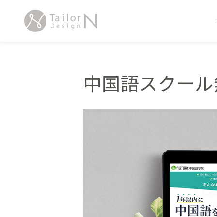
内
容
を
ス
キ
ッ
中国語スクール
プ