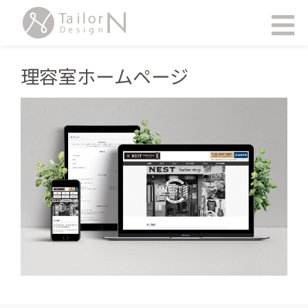
内
メ
容
ニ
ュ
を
ー
ス
理容室ホームページ
キ
ッ
プ